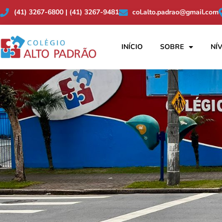
(41) 3267-6800 | (41) 3267-9481
col.alto.padrao@gmail.com
INÍCIO
SOBRE
NÍV