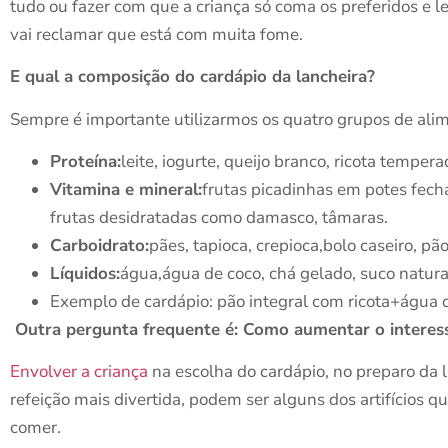
tudo ou fazer com que a criança só coma os preferidos e le
vai reclamar que está com muita fome.
E qual a composição do cardápio da lancheira?
Sempre é importante utilizarmos os quatro grupos de ali
Proteína:
leite, iogurte, queijo branco, ricota temper
Vitamina e mineral:
frutas picadinhas em potes fec
frutas desidratadas como damasco, tâmaras.
Carboidrato:
pães, tapioca, crepioca,bolo caseiro, pão
Líquidos:
água,água de coco, chá gelado, suco natur
Exemplo de cardápio: pão integral com ricota+água 
Outra pergunta frequente é: Como aumentar o interesse
Envolver a criança
na escolha do cardápio, no preparo da l
refeição mais divertida, podem ser alguns dos artifícios 
comer.