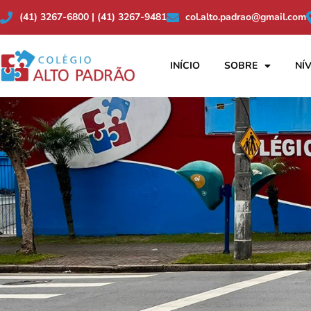
(41) 3267-6800 | (41) 3267-9481
col.alto.padrao@gmail.com
INÍCIO
SOBRE
NÍV