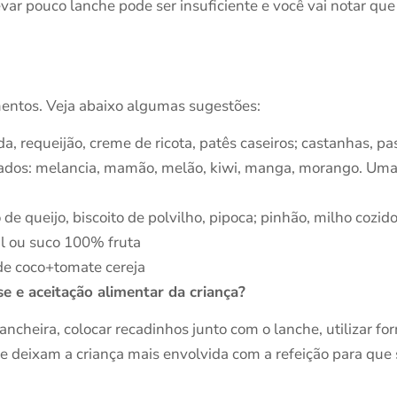
var pouco lanche pode ser insuficiente e você vai notar que 
mentos. Veja abaixo algumas sugestões:
ada, requeijão, creme de ricota, patês caseiros; castanhas, 
hados: melancia, mamão, melão, kiwi, manga, morango. Um
 de queijo, biscoito de polvilho, pipoca; pinhão, milho cozid
al ou suco 100% fruta
de coco+tomate cereja
 e aceitação alimentar da criança?
ancheira, colocar recadinhos junto com o lanche, utilizar fo
que deixam a criança mais envolvida com a refeição para que